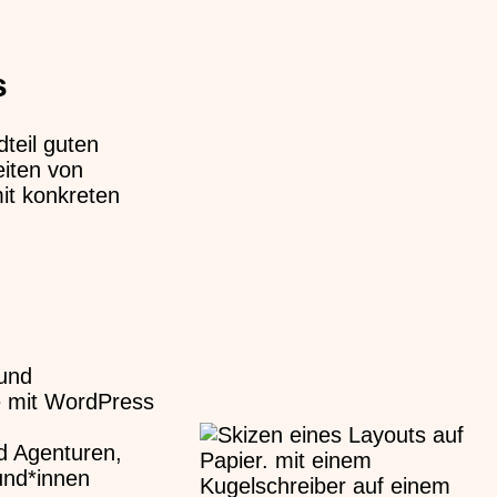
s
dteil guten
iten von
mit konkreten
und
ie mit WordPress
d Agenturen,
und*innen