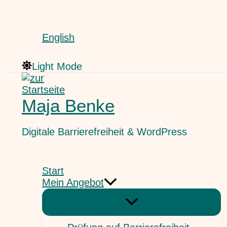
Zum
Suchen
Inhalt
springen
English
Light Mode
Maja Benke
Digitale Barrierefreiheit & WordPress
Start
Mein Angebot