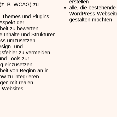
erstellen
(z. B. WCAG) zu
alle, die bestehende
WordPress-Webseiten
-Themes und Plugins
gestalten möchten
Aspekt der
iheit zu bewerten
ie Inhalte und Strukturen
ess umzusetzen
esign- und
gsfehler zu vermeiden
 und Tools zur
g einzusetzen
iheit von Beginn an in
ow zu integrieren
gen mit realen
-Websites