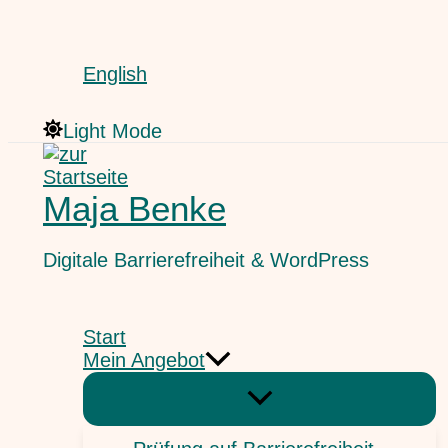
Zum
Suchen
Inhalt
springen
English
Light Mode
Maja Benke
Digitale Barrierefreiheit & WordPress
Start
Mein Angebot