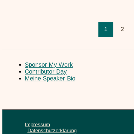
Yoga . Raw Food . Happiness
7. November 2020
1
2
Sponsor My Work
Contributor Day
Meine Speaker-Bio
Impressum
Datenschutzerklärung