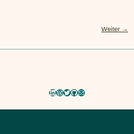
Weiter
→
LinkedIn
WordPress
Twitter
GitHub
E-Mail