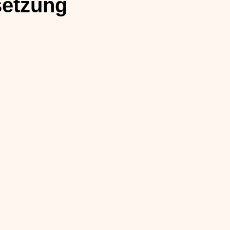
etzung
n
úl Krauthausen